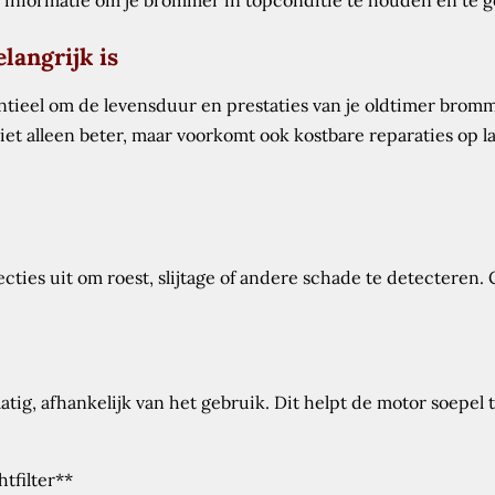
 informatie om je brommer in topconditie te houden en te ge
angrijk is
ntieel om de levensduur en prestaties van je oldtimer brom
t alleen beter, maar voorkomt ook kostbare reparaties op l
ties uit om roest, slijtage of andere schade te detecteren. 
ig, afhankelijk van het gebruik. Dit helpt de motor soepel 
tfilter**