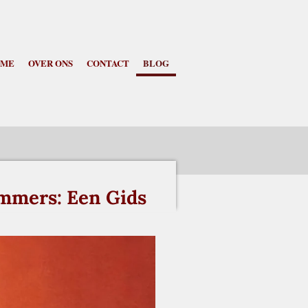
OME
OVER ONS
CONTACT
BLOG
ommers: Een Gids