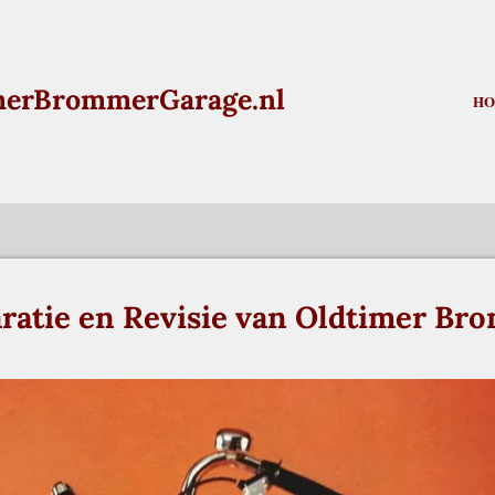
merBrommerGarage.nl
H
atie en Revisie van Oldtimer Br