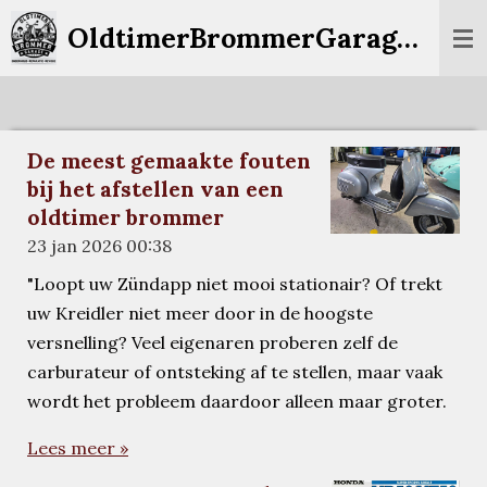
Ga
OldtimerBrommerGarage.nl
direct
naar
de
hoofdinhoud
De meest gemaakte fouten
bij het afstellen van een
oldtimer brommer
23 jan 2026
00:38
"Loopt uw Zündapp niet mooi stationair? Of trekt
uw Kreidler niet meer door in de hoogste
versnelling? Veel eigenaren proberen zelf de
carburateur of ontsteking af te stellen, maar vaak
wordt het probleem daardoor alleen maar groter.
Lees meer »