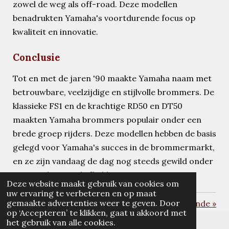
zowel de weg als off-road. Deze modellen
benadrukten Yamaha's voortdurende focus op
kwaliteit en innovatie.
Conclusie
Tot en met de jaren '90 maakte Yamaha naam met
betrouwbare, veelzijdige en stijlvolle brommers. De
klassieke FS1 en de krachtige RD50 en DT50
maakten Yamaha brommers populair onder een
brede groep rijders. Deze modellen hebben de basis
gelegd voor Yamaha's succes in de brommermarkt,
en ze zijn vandaag de dag nog steeds gewild onder
verzamelaars en liefhebbers.
Deze website maakt gebruik van cookies om
uw ervaring te verbeteren en op maat
gemaakte advertenties weer te geven. Door
«
Vorige
Volgende
»
op ‘Accepteren’ te klikken, gaat u akkoord met
het gebruik van alle cookies.
© 2024 - 2025 OldtimerBrommerGarage.nl